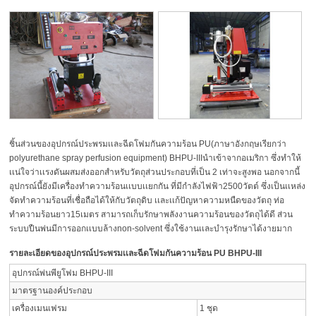
ชิ้นส่วนของอุปกรณ์ประพรมเเละฉีดโฟมกันความร้อน PU(ภาษาอังกฤษเรียกว่า
polyurethane spray perfusion equipment) BHPU-IIIนำเข้าจากอเมริกา ซึ่งทำให้
เเน่ใจว่าเเรงดันผสมส่งออกสำหรับวัตถุส่วนประกอบที่เป็น 2 เท่าจะสูงพอ นอกจากนี้
อุปกรณ์นี้ยังมีเครื่องทำความร้อนเเบบเเยกกัน ที่มีกำลังไฟฟ้า2500วัตต์ ซึ่งเป็นเเหล่ง
จัดทำความร้อนที่เชื่อถือได้ให้กับวัตถุดิบ เเละเเก้ปัญหาความหนืดของวัตถุ ท่อ
ทำความร้อนยาว15เมตร สามารถเก็บรักษาพลังงานความร้อนของวัตถุได้ดี ส่วน
ระบบปืนพ่นมีการออกเเบบล้างnon-solvent ซึ่งใช้งานเเละบำรุงรักษาได้งายมาก
รายละเอียดของอุปกรณ์ประพรมเเละฉีดโฟมกันความร้อน PU BHPU-III
อุปกรณ์พ่นพียูโฟม BHPU-III
มาตรฐานองค์ประกอบ
เครื่องเมนเฟรม
1 ชุด