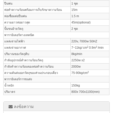
ปืนพ่น
1 ชุด
ท่อทำความร้อนพร้อมการเก็บรักษาความร้อน
15m
ท่อเชื่อมต่อปืนพ่น
1.5 m
ความยาวท่อยาวสุด
45m(optional)
ปั้มขนย้ายวัตถุ
2 ชุด
พารามิเตอร์ทางเทคนิค
เเหล่งจ่ายไฟฟ้า
220v, 7000w 50HZ
2
3
เเหล่งจ่ายอากาศ
7~11kg/ cm
0.9m
/min
ปริมาณของวัตถุดิบ
8kg/min
กำลังอุปกรณ์ทำความร้อนวัตถุ
2250w x2
กำลังทำความร้อนของท่อทำความร้อน
2000w
2
่ความดันส่งออกวัตถุของส่วนประกอบเดี่ยว
75-90kg/cm
พารามิเตอร์การขนส่ง
น้ำหนัก
150kg
ปริมาตร
800x 700x1100(mm)
ลงข้อความ