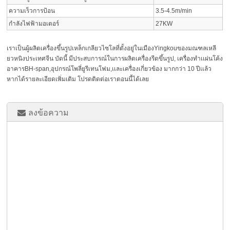
ความเร็วการป้อน
3.5-4.5m/min
กำลังไฟฟ้ามอเตอร์
27KW
เราเป็นผู้ผลิตเครื่องขึ้นรูปเหล็กเกลียวไซโลที่ตั้งอยู่ในเมืองYingkouของมณฑลเหลี
ยวหนิงประเทศจีน บัดนี้ มีประสบการณ์ในการผลิตเครื่องรีดขึ้นรูป, เครื่องทำเเผ่นโค้ง
อาคารBH-span,อุปกรณ์โพลี่ยูรีเทนโฟม,เเละเครื่องเกี่ยวข้อง มากกว่า 10 ปีเเล้ว
หากได้รายละเอียดเพิ่มเติม โปรดติดต่อเราตอนนี้ได้เลย
ลงข้อความ