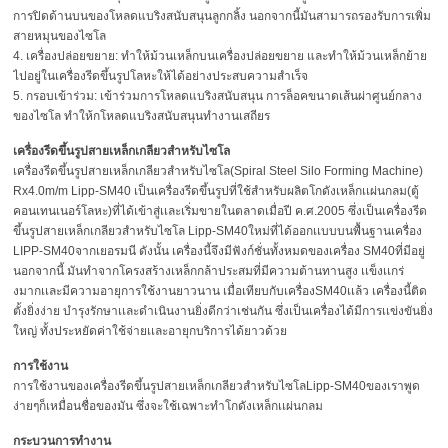
การปิดด้านบนของโหลดแบริงสนับสนุนลูกกลิ้ง นอกจากนี้มันสามารถรองรับการเพิ่ม
สายหมุนของไซโล
4. เครื่องปล่อยขยาย: ทำให้ม้วนเหล็กบนเครื่องปล่อยขยาย และทำให้ม้วนเหล็กย้าย
ไปอยู่ในเครื่องรีดขึ้นรูปโลหะให้ได้อย่างประสบความสำเร็จ
5. กรอบเข้าร่วม: เข้าร่วมการโหลดแบริงสนับสนุน การล็อคขนาดเส้นผ่าศูนย์กลาง
ของไซโล ทำให้กโหลดแบริงสนับสนุนทำงานเสถียร
เครื่องรีดขึ้นรูปสายเหล็กเกลียวสำหรับไซโล
เครื่องรีดขึ้นรูปสายเหล็กเกลียวสำหรับไซโล(Spiral Steel Silo Forming Machine)
Rx4.0m/m Lipp-SM40 เป็นเครื่องรีดขึ้นรูปที่ใช้สำหรับผลิตโกดังเหล็กเเผ่นกลม(ตู้
คอนเทนเนอร์โลหะ)ที่ได้เข้าสู่เเละเริ่มขายในตลาดเมื่อปี ค.ศ.2005 ซึ่งเป็นเครื่องรีด
ขึ้นรูปสายเหล็กเกลียวสำหรับไซโล Lipp-SM40ใหม่ที่ได้ออกเเบบบนพื้นฐานเครื่อง
LIPP-SM40จากเยอรมนี ดังนั้น เครื่องนี้จึงมีฟังก์ชั่นทั้งหมดของเครื่อง SM40ที่มีอยู่
นอกจากนี้ มันทำจากโครงสร้างเหล็กกล้าประสมที่มีความต้านทานสูง เเข็งเเกร่
งมากเเละมีความอายุการใช้งานยาวนาน เมื่อเทียบกับเครื่องSM40เเล้ว เครื่องนี้ติด
ตั้งยิ่งง่าย บำรุงรักษาเเละดำเนินงานยิ่งดีกว่าเช่นกัน ซึ่งเป็นเครื่องได้มีการเเข่งขันยิ่ง
ใหญ่ ทั้งประหยัดค่าใช้จ่ายเเละอายุกบริการได้ยาวด้วย
การใช้งาน
การใช้งานของเครื่องรีดขึ้นรูปสายเหล็กเกลียวสำหรับไซโลLipp-SM40ของเราพูด
ง่ายๆก็เหมื่อนชื่อของมัน ซึ่งจะใช้เฉพาะทำโกดังเหล็กเเผ่นกลม
กระบวนการทำงาน