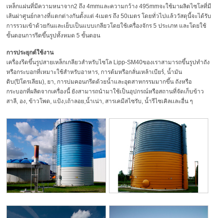
เหล็กแผ่นที่มีความหนาจาก2 ถึง 4mmและความกว้าง 495mmจะใช้มาผลิตไซโลที่มี
เส้นผ่าศูนย์กลางที่แตกต่างกันตั้งแต่ 4เมตร ถึง 50เมตร โดยทั่วไปแล้ววัสดุนี้จะได้รับ
การรวมเข้าด้วยกันและเย็บเป็นแบบเกลียวโดยใช้เครื่องจักร 5 ประเภท และโดยใช้
ขั้นตอนการรีดขึ้นรูปทั้งหมด 5 ขั้นตอน
การประยุกต์ใช้งาน
เครื่องรีดขึ้นรูปสายเหล็กเกลียวสำหรับไซโล Lipp-SM40ของเราสามารถขึ้นรูปทำถัง
หรือกระบอกที่เหมาะใช้สำหรับอาหาร, การต้มหรือกลั่นเหล้าเบียร์, น้ำมัน
ดิบ(ปิโตรเลียม), ยา, การบ่มคอนกรีตด้วยน้ำและอุตสาหกรรมมากขึ้น ถังหรือ
กระบอกที่ผลิตจากเครื่องนี้ ยังสามารถนำมาใช้เป็นอุปกรณ์หรือสถานที่จัดเก็บข้าว
สาลี, อง, ข้าวโพด, แป้ง,เถ้าลอย,น้ำเน่า, สารเคมีสไซรับ, น้ำรีไซเคิลเเละอื่น ๆ