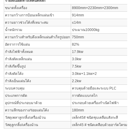
รายละเอียดทางเทคนิคหลัก
ขนาดทั้งเครื่อง
8900mm×2230mm×2300mm
ความกว้างการป้อนเหล็กแผ่นเข้า
914mm
ความยาวช่วงโค้งที่เหมาะสม
≤14m
น้ำหนักรวม
ประมาณ10000kg
ความกว้างสำหรับดึงเหล็กแผ่นสำเร็จรูปออก
750mm
อัตราการใช้แผ่น
82%
กำลังไฟฟ้าทั้งหมด
17.9kw
กำลังตัดเหล็กแผ่น
3.0kw
กำลังรีดขึ้นรูป
7.5kw
กำลังดัดโค้ง
3.0kw+1.1kw×2
กำลังเย็นแผ่นโค้ง
2.2kw
ระบบควบคุม
ควบคุมด้วยมือและระบบ PLC
ประเภทการตัด
การตัดแบบกลไก
อุปกรณ์ที่ประกอบมาด้วย
ประกอบด้วยเครื่องกำเนิดไฟฟ้า
ความลึกของราง/ร่อยแผ่นโค้ง
180mm
วัสดุเพลาลูกกลิ้ง/เครื่องม้วน
เหล็ก45# ชนิดชุบเคลือบสังกะสี
วัสดุลูกกลิ้ง/เครื่องม้วน
เหล็ก45 # ชนิดเคลือบด้วยฮาร์ดโครมแข