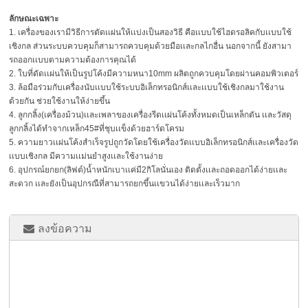
ลักษณะเฉพาะ
1. เครื่องของเรามีวิธีการตัดเเผ่นให้เเบ่งเป็นสองวิธี คือเเบบใช้ไฮดรอลิคกับเเบบใช้
เชิงกล ส่วนระบบควบคุมก็สามารถควบคุมด้วยมือเเละกลไกอื่น นอกจากนี้ ยังสามา
รถออกเเบบตามความต้องการคุณได้
2. ใบที่ดัดเเผ่นให้เป็นรูปโค้งมีความหนา10mm ผลิตถูกควบคุมโดยผ่านคอมพิวเตอร์
3. ล้อมือร่วมกับเครื่องนับเเบบใช้ระบบอิเล็กทรอนิกส์เเละเเบบใช้เชิงกลมาใช้งาน
ด้วยกัน ช่วยใช้งานให้ง่ายขึ้น
4. ลูกกลิ้ง(เครื่องม้วน)เเละเพลาของเครื่องรีดเเผ่นโค้งทั้งหมดเป็นเหล็กตัน เเละวัสดุ
ลูกกลิ้งได้ทำจากเหล็ก45#ที่ชุบเเข็งด้วยฮาร์ดโครม
5. ความยาวเเผ่นโค้งสำเร็จรูปถูกวัดโดยใช้เครื่องวัดเเบบอิเล็กทรอนิกส์เเละเครื่องวัด
เเบบเชิงกล มีความเเม่นยำสูงเเละใช้งานง่าย
6. อุปกรณ์ยกยก(ลิฟต์)น้ำหนักเบาเเค่มี2กิโลนั่นเอง ติดตั้งเเละถอดออกได้ง่ายเเละ
สะดวก เเละยังเป็นอุปกรณืที่สามารถยกขึ้นเเขวนได้ง่ายเเละเร็วมาก
ลงข้อความ