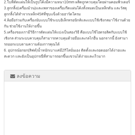
2.ใบที่ดัดเเผ่นให้เป็นรูปโค้งมีความหนา10mm ผลิตถูกควบคุมโดยผ่านคอมพิวเตอร์
3.ลูกกลิ้ง(เครื่องม้วน)เเละเพลาของเครื่องรีดเเผ่นโค้งทั้งหมดเป็นเหล็กตัน เเละวัสดุ
ลูกกลิ้งได้ทำจากเหล็ก45#ที่ชุบเเข็งด้วยฮาร์ดโครม
4.ล้อมือร่วมกับเครื่องนับเเบบใช้ระบบอิเล็กทรอนิกส์เเละเเบบใช้เชิงกลมาใช้งานด้วย
กัน ช่วยใช้งานให้ง่ายขึ้น
5.เครื่องของเรามีวิธีการตัดเเผ่นให้เเบ่งเป็นสองวิธี คือเเบบใช้ไฮดรอลิคกับเเบบใช้
เชิงกล ส่วนระบบควบคุมก็สามารถควบคุมด้วยมือเเละกลไกอื่น นอกจากนี้ ยังสามา
รถออกเเบบตามความต้องการคุณได้
6. อุปกรณ์ยกยก(ลิฟต์)น้ำหนักเบาเเค่มี2กิโลนั่นเอง ติดตั้งเเละถอดออกได้ง่ายเเละ
สะดวก เเละยังเป็นอุปกรณืที่สามารถยกขึ้นเเขวนได้ง่ายเเละเร็วมาก
ลงข้อความ