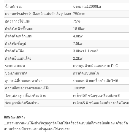
น้ำหนักรวม
ประมาณ12000kg
ความกว้างสำหรับดึงเหล็กแผ่นสำเร็จรูปออก
750mm
อัตราการใช้แผ่น
75%
กำลังไฟฟ้าทั้งหมด
18.9kw
กำลังตัดเหล็กแผ่น
4.0kw
กำลังรีดขึ้นรูป
7.5kw
กำลังดัดโค้ง
3.0kw+1.1kw×2
กำลังเย็นแผ่นโค้ง
2.2kw
ระบบควบคุม
ควบคุมด้วยมือและระบบ PLC
ประเภทการตัด
การตัดแบบกลไก
อุปกรณ์ที่ประกอบมาด้วย
ประกอบด้วยเครื่องกำเนิดไฟฟ้า
ความลึกของราง/ร่อยแผ่นโค้ง
138mm
วัสดุเพลาลูกกลิ้ง/เครื่องม้วน
เหล็ก45# ชนิดชุบเคลือบสังกะสี
วัสดุลูกกลิ้ง/เครื่องม้วน
เหล็ก45 # ชนิดเคลือบด้วยฮาร์ดโครมแข
ลักษณะเฉพาะ
1.ความยาวเเผ่นโค้งสำเร็จรูปถูกวัดโดยใช้เครื่องวัดเเบบอิเล็กทรอนิกส์เเละเครื่องวัด
เเบบเชิงกล มีความเเม่นยำสูงเเละใช้งานง่าย