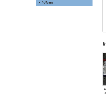
ใบรับรอง
ส
เ
เ